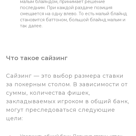
малым блайндом, принимает решение
последним. При каждой раздаче позиция
смещается на одну влево. То есть малый блайнд
становится баттоном, большой блайнд малым и
так далее.
Что такое сайзинг
Сайзинг — это выбор размера ставки
за покерным столом. В зависимости от
суммы, количества фишек,
закладываемых игроком в общий банк,
могут преследоваться следующие
цели: