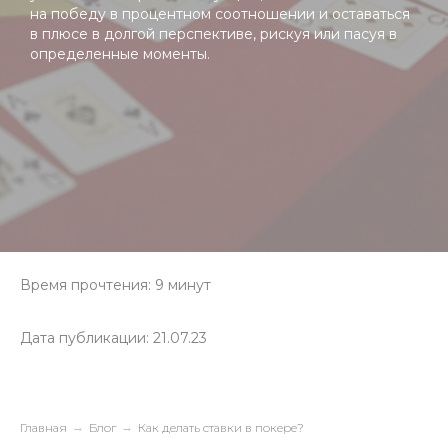
на победу в процентном соотношении и оставаться
в плюсе в долгой перспективе, рискуя или пасуя в
определенные моменты.
Время прочтения: 9 минут
Дата публикации: 21.07.23
Главная
→
Блог
→
Как делать ставки в покере?