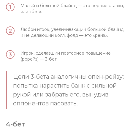
Малый и большой блайнд — это первые ставки,
1
или «‎бет».
Любой игрок, увеличивающий большой блайнд
2
и не делающий колл, фолд — это «‎рейз».
Игрок, сделавший повторное повышение
3
(ререйз) — 3-бет.
Цели 3-бета аналогичны опен-рейзу:
попытка нарастить банк с сильной
рукой или забрать его, вынудив
оппонентов пасовать.
4-бет