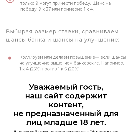
только 9 могут принести победу. Шанс на
победу: 9 к 37 или примерно 1 к 4.
Выбирая размер ставки, сравниваем
шансы банка и шансы на улучшение:
Коллируем или делаем повышение— если шансы
1
на улучшение выше, чем банковские. Например,
1 к 4 (25%) против 1 к 5 (20%).
Уважаемый гость,
Делаем флоп (сбрасываем карты) в обратном
2
случае.
наш сайт содержит
контент,
не предназначенный для
лиц младше 18 лет.
Основные стратегии в ставках
В целях соблюдения законодательства РФ просим вас