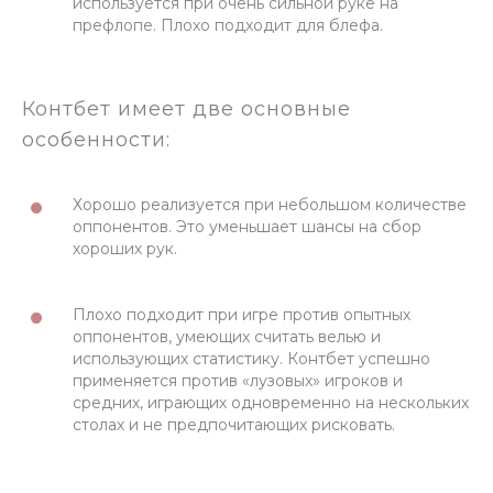
используется при очень сильной руке на
префлопе. Плохо подходит для блефа.
Контбет имеет две основные
особенности:
Хорошо реализуется при небольшом количестве
1
оппонентов. Это уменьшает шансы на сбор
хороших рук.
Плохо подходит при игре против опытных
2
оппонентов, умеющих считать велью и
использующих статистику. Контбет успешно
применяется против «‎лузовых» игроков и
средних, играющих одновременно на нескольких
столах и не предпочитающих рисковать.