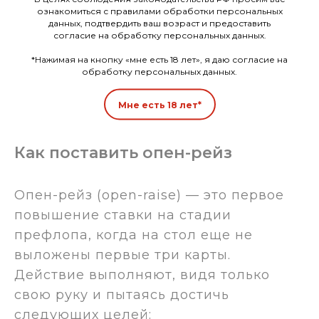
ознакомиться с правилами обработки персональных
Существует несколько базовых
данных, подтвердить ваш возраст и предоставить
согласие на обработку персональных данных.
стратегических терминов покера.
*Нажимая на кнопку «мне есть 18 лет», я даю согласие на
Наиболее популярные и понятные для
обработку персональных данных.
новичков: опен-рейз, 3 и 4-бет,
контбет.
Мне есть 18 лет*
Как поставить опен-рейз
Опен-рейз (open-raise) — это первое
повышение ставки на стадии
префлопа, когда на стол еще не
выложены первые три карты.
Действие выполняют, видя только
свою руку и пытаясь достичь
следующих целей: