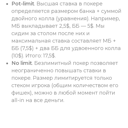
Pot-limit
. Высшая ставка в покере
определяется размером банка + суммой
двойного колла (уравнения). Например,
МБ выкладывает 2,5$, ББ — 5$. Мы
сидим за столом после них и
максимальная ставка составляет МБ +
ББ (7,5$) + два ББ для удвоенного колла
(10$). Итого: 17,5$.
No limit
. Безлимитный покер позволяет
неограниченно повышать ставки в
покере. Размер лимитируется только
стеком игрока (общим количеством его
фишек), можно в любой момент пойти
all-in на все деньги.