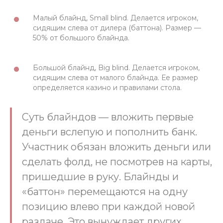
Малый блайнд, Small blind. Делается игроком,
2
сидящим слева от дилера (баттона). Размер —
50% от большого блайнда.
Большой блайнд, Big blind. Делается игроком,
3
сидящим слева от малого блайнда. Ее размер
определяется казино и правилами стола.
Суть блайндов — вложить первые
деньги вслепую и пополнить банк.
Участник обязан вложить деньги или
сделать фолд, не посмотрев на карты,
пришедшие в руку. Блайнды и
«баттон‎» перемещаются на одну
позицию влево при каждой новой
раздаче. Это вынуждает других