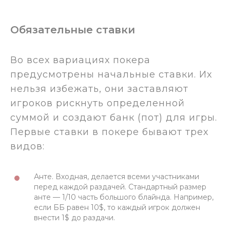
Обязательные ставки
Во всех вариациях покера
предусмотрены начальные ставки. Их
нельзя избежать, они заставляют
игроков рискнуть определенной
суммой и создают банк (пот) для игры.
Первые ставки в покере бывают трех
видов:
Анте. Входная, делается всеми участниками
1
перед каждой раздачей. Стандартный размер
анте — 1/10 часть большого блайнда. Например,
если ББ равен 10$, то каждый игрок должен
внести 1$ до раздачи.