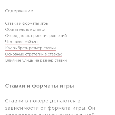
Содержание
Ставки и форматы игры
Обязательные ставки
Очередность принятия решений
Что такое сайзинг
Как выбрать размер ставки
Основные стратегии в ставках
Влияние улицы на размер ставки
Ставки и форматы игры
Ставки в покере делаются в
зависимости от формата игры. Он