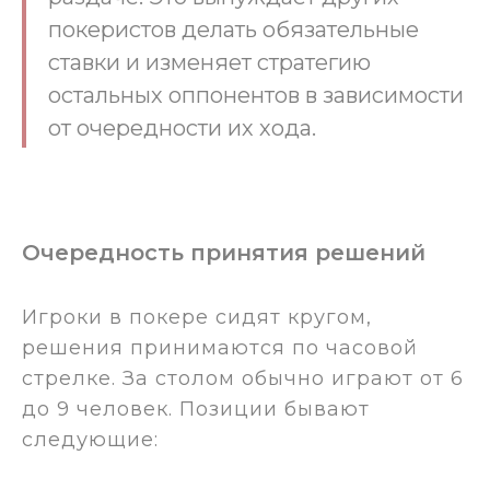
покеристов делать обязательные
ставки и изменяет стратегию
остальных оппонентов в зависимости
от очередности их хода.
Очередность принятия решений
Игроки в покере сидят кругом,
решения принимаются по часовой
стрелке. За столом обычно играют от 6
до 9 человек. Позиции бывают
следующие: