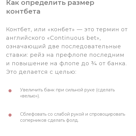
Как определить размер
контбета
Контбет, или «‎конбет» — это термин от
английского «‎Continuous bet»,
означающий две последовательные
ставки: рейз на префлопе последним
и повышение на флопе до ¾ от банка.
Это делается с целью:
Увеличить банк при сильной руке (сделать
1
«‎велью»).
Сблефовать со слабой рукой и спровоцировать
2
соперников сделать фолд.