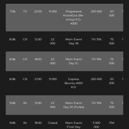
7.08.
Пт
22:00
9 000
Progressive
250 000
20
10 Lv
KnockOut (Re-
000
entry) K.O.
4000
8.08.
Сб
12:00
22
Main Event
Till 15%
75
12 Lv
000
Day 1B
000
8.08.
Сб
18:00
22
Main Event
Till 15%
75
12 Lv
000
Day 1C
000
8.08.
Сб
21:00
9 000
Express
250 000
20
12 Lv
Bounty 4000
000
K.O
9.08.
Вс
12:00
22
Main Event
Till 15%
75
12 Lv
000
Day 1D (Turbo)
000
9.08.
Вс
18:00
Closed
Main Event
3 000
ITM
-
Final Day
000