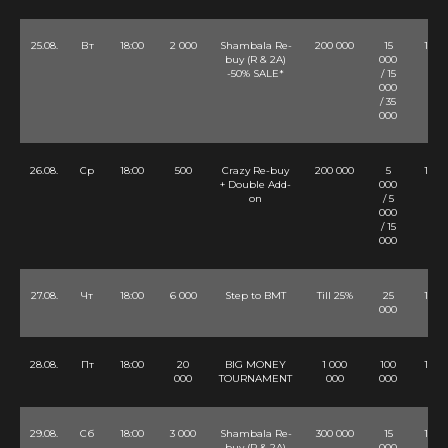
25.08.
Вт
18:00
2 000
Shambala Re-
200 000
15
10 Lv
buy (R & 2A)
000
-50% SALE*
/ 15
000
/ 35
000
26.08.
Ср
18:00
500
Crazy Re-buy
200 000
5
12 Lv
+ Double Add-
000
on
/ 5
000
/ 15
000
27.08.
Чт
18:00
6 000
Step to BMT
Till 25%
25
10 Lv
000
28.08.
Пт
18:00
20
BIG MONEY
1 000
100
12 Lv
000
TOURNAMENT
000
000
29.08.
Сб
18:00
3 000
Shambala Re-
300 000
15
10 Lv
buy (R & 2A)
000