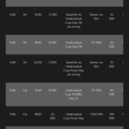
4.08.
Вт
12:00
2 000
Satellite to
Билет за
10
9 Lv
Vladivostok
50к
000
Cup Day 1B
(re-entry)
4.08.
Вт
18:00
8 500
Vladivostok
Till 33%
50
12 Lv
Cup Day 1B
000
4.08.
Вт
22:00
5 000
Satellite to
Билет за
10
9 Lv
Vladivostok
50к
000
Cup Final Day
(re-entry)
5.08.
Ср
12:00
8 500
Vladivostok
Till 33%
50
12 Lv
Cup TURBO
000
Day 1C
5.08.
Ср
18:00
22
Vladivostok
1 500 000
150
10 Lv
000
Cup Final Day
000