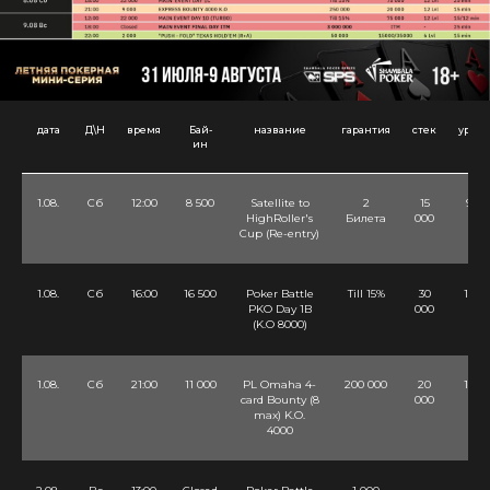
дата
Д\Н
время
Бай-
название
гарантия
стек
уров
ин
1.08.
Сб
12:00
8 500
Satellite to
2
15
9 Lv
HighRoller's
Билета
000
Cup (Re-entry)
1.08.
Сб
16:00
16 500
Poker Battle
Till 15%
30
12 Lv
PKO Day 1B
000
(K.O 8000)
1.08.
Сб
21:00
11 000
PL Omaha 4-
200 000
20
10 Lv
card Bounty (8
000
max) K.O.
4000