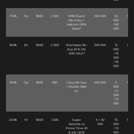
17.08.
Пн
18:00
2 500
MINI Event
200 000
25
10 Lv
(Re-entry +
000
Add-on) +30%
/ 60
Stack*
000
18.08.
Вт
18:00
2 000
Shambala Re-
200 000
15
10 Lv
buy (R & 2A)
000
-50% SALE*
/ 15
000
/ 35
000
19.08.
Ср
18:00
500
Crazy Re-buy
200 000
5
12 Lv
+ Double Add-
000
on
/ 5
000
/ 15
000
20.08.
Чт
18:00
1 500
Super
5 × 30
10
10 Lv
Satellite to
000
000
Prime Time (R
/ 10
& 2A) +20%
000