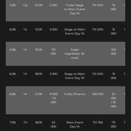
5.08.
Ср
22:00
5 500
Turbo Stage
Till 20%
15
12 Lv
to Main Event
000
Day 1А
6.08.
Чт
12:00
5 500
Stage to Main
Till 20%
15
12 Lv
Event Day 1А
000
6.08.
Чт
16:00
110
Super
-
100
12 Lv
000
HighRoller (8-
000
max)
6.08.
Чт
18:00
5 500
Stage to Main
Till 20%
15
12 Lv
Event Day 1А
000
6.08.
Чт
21:00
9 000
Turbo Phoenix
500 000
20
12 Lv
/ 15
000
000
/ 35
000
7.08.
Пт
18:00
22
Main Event
Till 15%
75
12 Lv
000
Day 1A
000