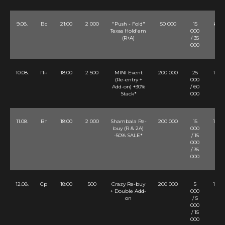
9.08.
Вс
21:00
2 000
"Push - Fold"
50 000
15
6 Lv
Texas Hold'em
000
(R+A)
/ 35
000
10.08.
Пн
18:00
2 500
MINI Event
200 000
25
10 Lv
(Re-entry +
000
Add-on) +30%
/ 60
Stack*
000
11.08.
Вт
18:00
2 000
Shambala Re-
200 000
15
10 Lv
buy (R & 2A)
000
-50% SALE*
/ 15
000
/ 35
000
12.08.
Ср
18:00
500
Crazy Re-buy
200 000
5
12 Lv
+ Double Add-
000
on
/ 5
000
/ 15
000