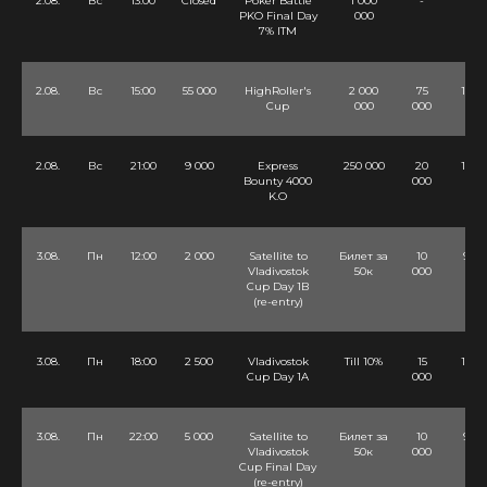
2.08.
Вс
13:00
Closed
Poker Battle
1 000
-
-
PKO Final Day
000
7% ITM
2.08.
Вс
15:00
55 000
HighRoller's
2 000
75
12 Lv
Cup
000
000
2.08.
Вс
21:00
9 000
Express
250 000
20
12 Lv
Bounty 4000
000
K.O
3.08.
Пн
12:00
2 000
Satellite to
Билет за
10
9 Lv
Vladivostok
50к
000
Cup Day 1B
(re-entry)
3.08.
Пн
18:00
2 500
Vladivostok
Till 10%
15
12 Lv
Cup Day 1A
000
3.08.
Пн
22:00
5 000
Satellite to
Билет за
10
9 Lv
Vladivostok
50к
000
Cup Final Day
(re-entry)