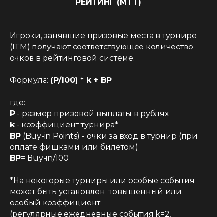
РЕЙТИНГ (MTT)
Игроки, занявшие призовые места в турнире
(ITM) получают соответствующее количество
очков в рейтинговой системе.
Формула:
(P/100) * k + BP
где:
P
- размер призовой выплаты в рублях
k
- коэффициент турнира*
BP
(Buy-in Points) - очки за вход в турнир (при
оплате фишками или билетом)
BP
= Buy-in/100
*На некоторые турниры или особые события
может быть установлен повышенный или
особый коэффициент
(регулярные ежедневные события k=2,