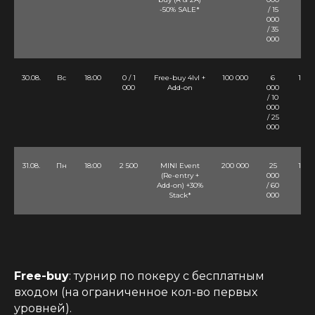
-50% SALE*
/ 15
000
/ 35
000
30.08.
Вс
18:00
0 / 1
Free-buy 4lvl +
100 000
6
10 Lv
000
Add-on
000
/ 10
000
/ 25
000
31.08.
Пн
18:00
2 500
MINI Event
200 000
25
10 Lv
(Re-entry +
000
Add-on) +30%
/ 60
Stack*
000
Free-buy
: турнир по покеру с бесплатным
входом (на ограниченное кол-во первых
уровней).