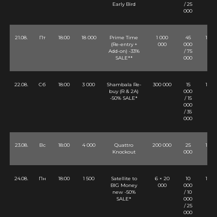
Early Bird
/ 25
000
21.08.
Пт
18:00
18 000
Prime Time
1 000
45
12 Lv
(Re-entry +
000
000
Add-on) -33%
/ 75
SALE**
000
22.08.
Сб
18:00
3 000
Shambala Re-
300 000
15
10 Lv
buy (R & 2A)
000
-50% SALE*
/ 15
000
/ 35
000
23.08.
Вс
18:00
4 000
Quattro
200 000
25
12 Lv
Knockout
000
24.08.
Пн
18:00
1 500
Satellite to
6 × 20
10
10 Lv
BIG Money
000
000
new -50%
/ 10
SALE*
000
/ 25
000