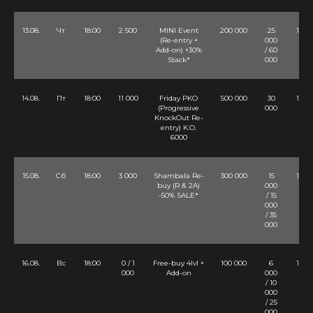
13.08.
Чт
18:00
2 500
MINI Event
200 000
25
10 Lv
(Re-entry +
000
Add-on) +30%
/ 60
Stack*
000
14.08.
Пт
18:00
11 000
Friday PKO
500 000
30
12 Lv
(Progressive
000
KnockOut Re-
entry) K.O.
6000
15.08.
Сб
18:00
3 000
Shambala Re-
300 000
15
10 Lv
buy (R & 2A)
000
-50% SALE*
/ 15
000
/ 35
000
16.08.
Вс
18:00
0 / 1
Free-buy 4lvl +
100 000
6
10 Lv
000
Add-on
000
/ 10
000
/ 25
000