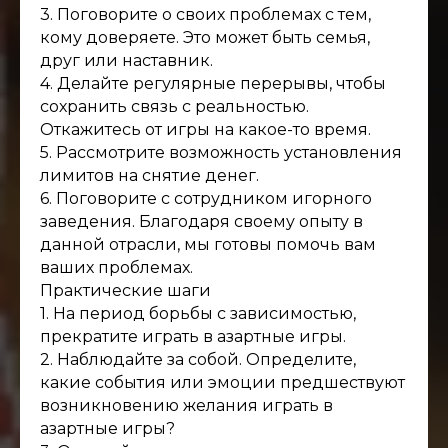
3. Поговорите о своих проблемах с тем,
кому доверяете. Это может быть семья,
друг или наставник.
4. Делайте регулярные перерывы, чтобы
сохранить связь с реальностью.
Откажитесь от игры на какое-то время.
5. Рассмотрите возможность установления
лимитов на снятие денег.
6. Поговорите с сотрудником игорного
заведения. Благодаря своему опыту в
данной отрасли, мы готовы помочь вам
ваших проблемах.
Практические шаги
1. На период борьбы с зависимостью,
прекратите играть в азартные игры.
2. Наблюдайте за собой. Определите,
какие события или эмоции предшествуют
возникновению желания играть в
азартные игры?