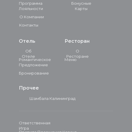
Программа
Бонусные
Лояльности
Карты
О Компании
Контакты
Отель
Ресторан
Об
О
Отеле
Ресторане
Романтическое
Меню
Предложение
Бронирование
Прочее
Шамбала Калининград
Ответственная
Игра