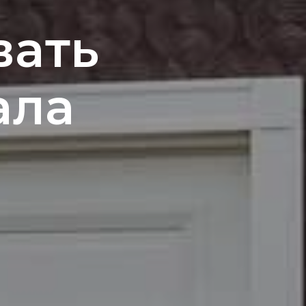
вать
ала