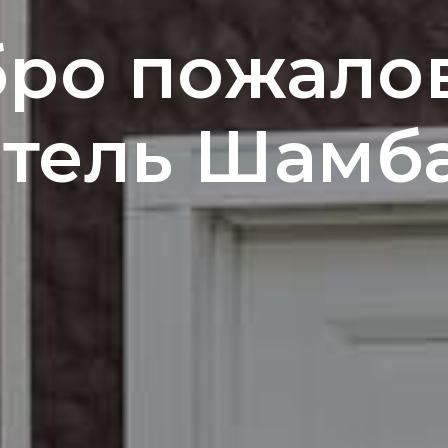
ро пожало
отель Шамб