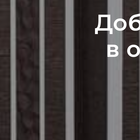
Доб
в 